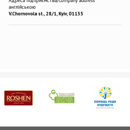
Адреса підприємства/Company address
англійською
V.Chornovola st., 28/1, Kyiv, 01135