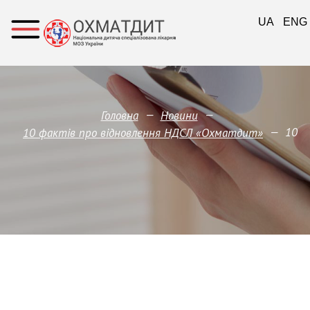
UA
ENG
—
—
Головна
Новини
—
10
10 фактів про відновлення НДСЛ «Охматдит»