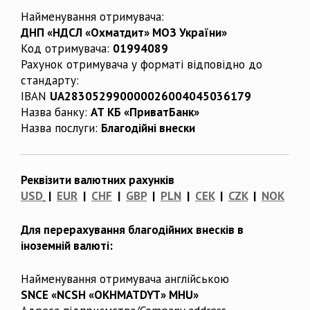
Найменування отримувача:
ДНП «НДСЛ «Охматдит» МОЗ України»
Код отримувача:
01994089
Рахунок отримувача у форматі відповідно до
стандарту:
IBAN
UA283052990000026004045036179
Назва банку:
АТ КБ «ПриватБанк»
Назва послуги:
Благодійні внески
Реквізити валютних рахунків
USD
|
EUR
|
CHF
|
GBP
|
PLN
|
CEK
|
CZK
|
NOK
Для перерахування благодійних внесків в
іноземній валюті:
Найменування отримувача англійською
SNCE «NCSH «OKHMATDYT» MHU»