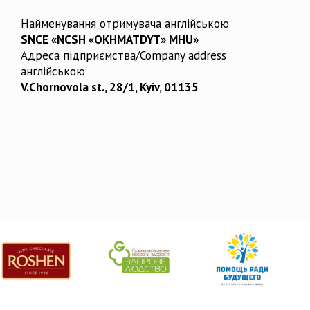
Найменування отримувача англійською
SNCE «NCSH «OKHMATDYT» MHU»
Адреса підприємства/Company address
англійською
V.Chornovola st., 28/1, Kyiv, 01135