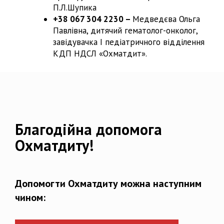
П.Л.Шупика
+38 067 304 2230 –
Медведєва Ольга
Павлівна, дитячий гематолог-онколог,
завідувачка І педіатричного відділення
КДП НДСЛ «Охматдит».
Благодійна допомога
Охматдиту!
Допомогти Охматдиту можна наступним
чином: