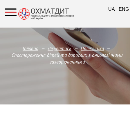
UA
ENG
—
—
—
Головна
Лікуватись
Поліклініка
Спостереження дітей та дорослих з онкологічними
захворюваннями