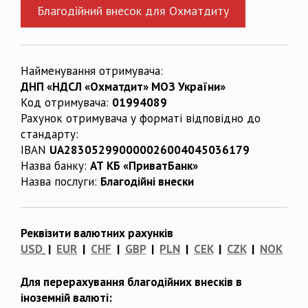
Благодійний внесок для Охматдиту
Найменування отримувача:
ДНП «НДСЛ «Охматдит» МОЗ України»
Код отримувача:
01994089
Рахунок отримувача у форматі відповідно до
стандарту:
IBAN
UA283052990000026004045036179
Назва банку:
АТ КБ «ПриватБанк»
Назва послуги:
Благодійні внески
Реквізити валютних рахунків
USD
|
EUR
|
CHF
|
GBP
|
PLN
|
CEK
|
CZK
|
NOK
Для перерахування благодійних внесків в
іноземній валюті: