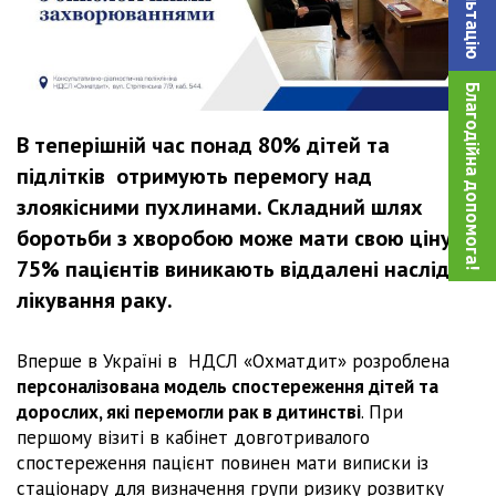
Благодійна допомога!
В теперішній час понад 80% дітей та
підлітків отримують перемогу над
злоякісними пухлинами. Складний шлях
боротьби з хворобою може мати свою ціну: у
75% пацієнтів виникають віддалені наслідки
лікування раку.
Вперше в Україні в НДСЛ «Охматдит» розроблена
персоналізована модель спостереження дітей та
дорослих, які перемогли рак в дитинстві
. При
першому візиті в кабінет довготривалого
спостереження пацієнт повинен мати виписки із
стаціонару для визначення групи ризику розвитку