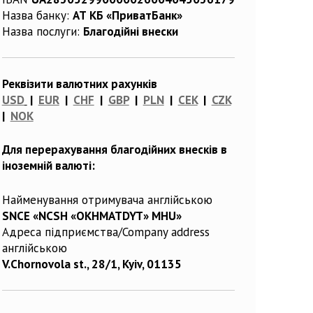
Назва банку:
АТ КБ «ПриватБанк»
Назва послуги:
Благодійні внески
Реквізити валютних рахунків
USD
|
EUR
|
CHF
|
GBP
|
PLN
|
CEK
|
CZK
|
NOK
Для перерахування благодійних внесків в
іноземній валюті:
Найменування отримувача англійською
SNCE «NCSH «OKHMATDYT» MHU»
Адреса підприємства/Company address
англійською
V.Chornovola st., 28/1, Kyiv, 01135