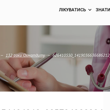
ЛІКУВАТИСЬ
ЗНАТ
—
—
626410550_1419036636686212
132 роки Охматдиту