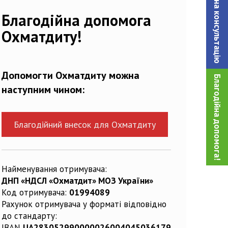
Записатися на консультацiю
696_n
Благодійна допомога
Охматдиту!
Допомогти Охматдиту можна
Благодійна допомога!
наступним чином:
Благодійний внесок для Охматдиту
Найменування отримувача:
ДНП «НДСЛ «Охматдит» МОЗ України»
Код отримувача:
01994089
Рахунок отримувача у форматі відповідно
до стандарту:
IBAN
UA283052990000026004045036179