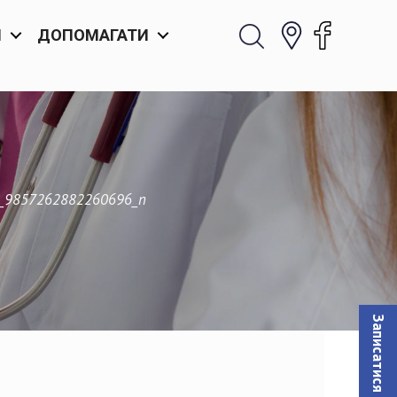
И
ДОПОМАГАТИ
_9857262882260696_n