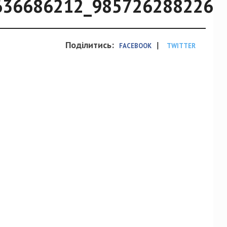
636686212_9857262882260
Поділитись:
|
FACEBOOK
TWITTER