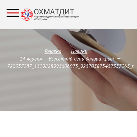
—
—
Головна
Новини
—
14 червня — Всесвітній день донора крові
720057287_1529828995606975_925705875457357063_n