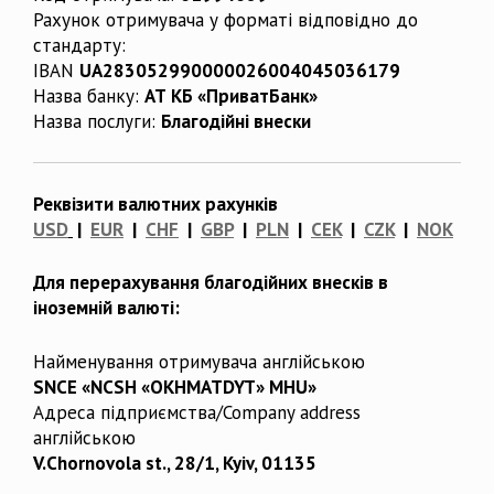
Рахунок отримувача у форматі відповідно до
стандарту:
IBAN
UA283052990000026004045036179
Назва банку:
АТ КБ «ПриватБанк»
Назва послуги:
Благодійні внески
Реквізити валютних рахунків
USD
|
EUR
|
CHF
|
GBP
|
PLN
|
CEK
|
CZK
|
NOK
Для перерахування благодійних внесків в
іноземній валюті:
Найменування отримувача англійською
SNCE «NCSH «OKHMATDYT» MHU»
Адреса підприємства/Company address
англійською
V.Chornovola st., 28/1, Kyiv, 01135