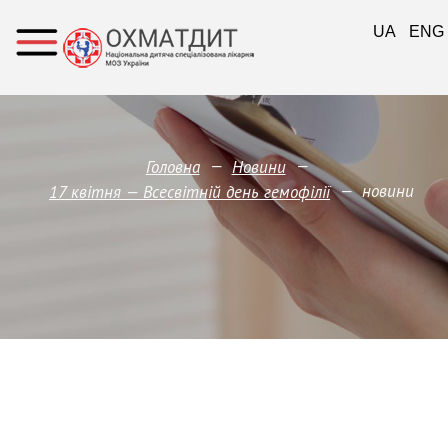
UA
ENG
—
—
Головна
Новини
—
новини
17 квітня — Всесвітній день гемофілії