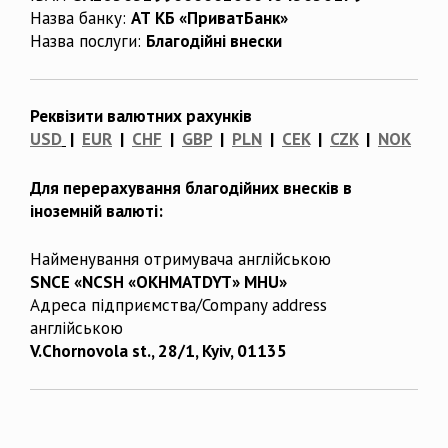
Назва банку:
АТ КБ «ПриватБанк»
Назва послуги:
Благодійні внески
Реквізити валютних рахунків
USD
|
EUR
|
CHF
|
GBP
|
PLN
|
CEK
|
CZK
|
NOK
Для перерахування благодійних внесків в
іноземній валюті:
Найменування отримувача англійською
SNCE «NCSH «OKHMATDYT» MHU»
Адреса підприємства/Company address
англійською
V.Chornovola st., 28/1, Kyiv, 01135