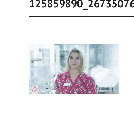
125859890_2673507