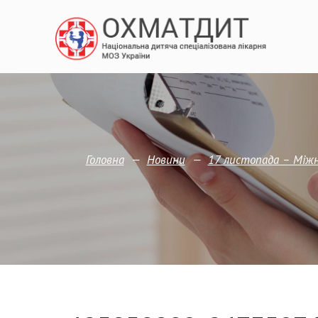
—
—
Головна
Новини
17 листопада – Міжн