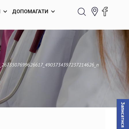
И
ДОПОМАГАТИ
_2673507699626617_4903734397237214626_n