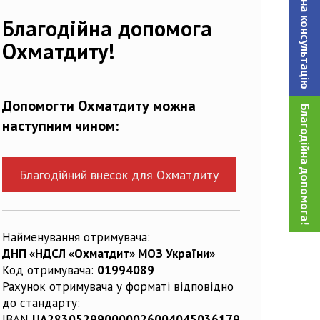
Записатися на консультацiю
214626_n
Благодійна допомога
Охматдиту!
Допомогти Охматдиту можна
Благодійна допомога!
наступним чином:
Благодійний внесок для Охматдиту
Найменування отримувача:
ДНП «НДСЛ «Охматдит» МОЗ України»
Код отримувача:
01994089
Рахунок отримувача у форматі відповідно
до стандарту:
IBAN
UA283052990000026004045036179