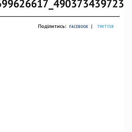
699626617_4903734397237
Поділитись:
|
FACEBOOK
TWITTER