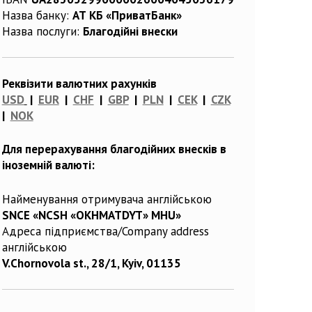
Назва банку:
АТ КБ «ПриватБанк»
Назва послуги:
Благодійні внески
Реквізити валютних рахунків
USD
|
EUR
|
CHF
|
GBP
|
PLN
|
CEK
|
CZK
|
NOK
Для перерахування благодійних внесків в
іноземній валюті:
Найменування отримувача англійською
SNCE «NCSH «OKHMATDYT» MHU»
Адреса підприємства/Company address
англійською
V.Chornovola st., 28/1, Kyiv, 01135