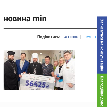
новина min
Записатися на консультацiю
Поділитись:
|
FACEBOOK
TWITTER
Благодійна допомога!