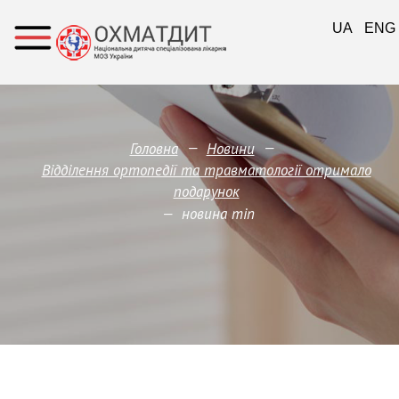
UA
ENG
—
—
Головна
Новини
Відділення ортопедії та травматології отримало
подарунок
—
новина min