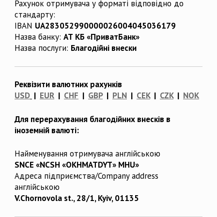
Рахунок отримувача у форматі відповідно до
стандарту:
IBAN
UA283052990000026004045036179
Назва банку:
АТ КБ «ПриватБанк»
Назва послуги:
Благодійні внески
Реквізити валютних рахунків
USD
|
EUR
|
CHF
|
GBP
|
PLN
|
CEK
|
CZK
|
NOK
Для перерахування благодійних внесків в
іноземній валюті:
Найменування отримувача англійською
SNCE «NCSH «OKHMATDYT» MHU»
Адреса підприємства/Company address
англійською
V.Chornovola st., 28/1, Kyiv, 01135