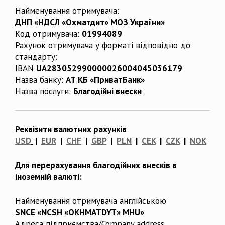
Найменування отримувача:
ДНП «НДСЛ «Охматдит» МОЗ України»
Код отримувача:
01994089
Рахунок отримувача у форматі відповідно до
стандарту:
IBAN
UA283052990000026004045036179
Назва банку:
АТ КБ «ПриватБанк»
Назва послуги:
Благодійні внески
Реквізити валютних рахунків
USD
|
EUR
|
CHF
|
GBP
|
PLN
|
CEK
|
CZK
|
NOK
Для перерахування благодійних внесків в
іноземній валюті:
Найменування отримувача англійською
SNCE «NCSH «OKHMATDYT» MHU»
Адреса підприємства/Company address