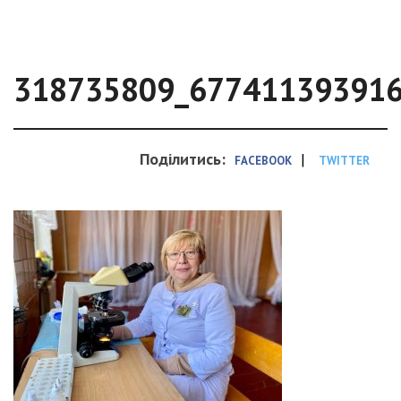
318735809_67741139391
Поділитись:
|
FACEBOOK
TWITTER