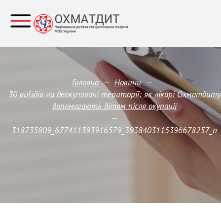
—
—
Головна
Новини
30 виїздів на деокуповані території: як лікарі Охматдиту
допомагають дітям після окупації
—
318735809_677411393916579_3938403115396678257_n