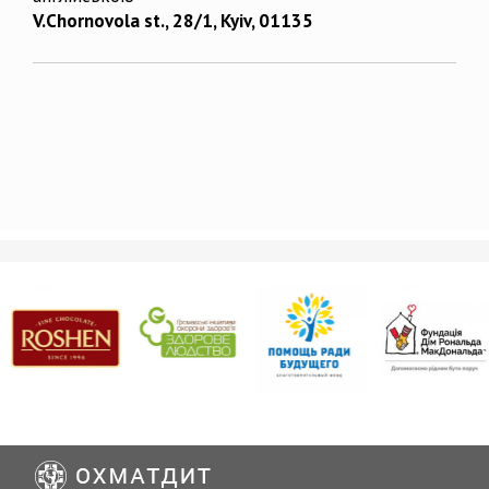
V.Chornovola st., 28/1, Kyiv, 01135