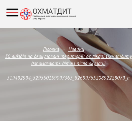
—
—
Головна
Новини
30 виїздів на деокуповані території: як лікарі Охматдиту
допомагають дітям після окупації
—
319492994_529550159097363_8269976520892228079_n