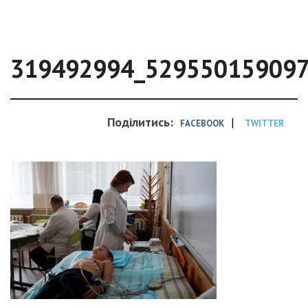
319492994_52955015909
Поділитись:
|
FACEBOOK
TWITTER