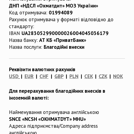
ДНП «НДСЛ «Охматдит» МОЗ України»
Код отримувача:
01994089
Рахунок отримувача у форматі відповідно до
стандарту:
IBAN
UA283052990000026004045036179
Назва банку:
АТ КБ «ПриватБанк»
Назва послуги:
Благодійні внески
Реквізити валютних рахунків
USD
|
EUR
|
CHF
|
GBP
|
PLN
|
CEK
|
CZK
|
NOK
Для перерахування благодійних внесків в
іноземній валюті:
Найменування отримувача англійською
SNCE «NCSH «OKHMATDYT» MHU»
Адреса підприємства/Company address
англійською