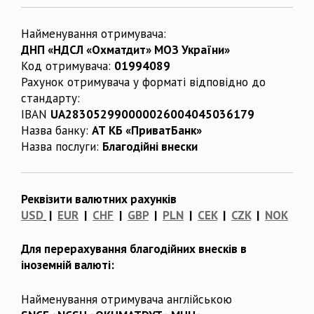
Найменування отримувача:
ДНП «НДСЛ «Охматдит» МОЗ України»
Код отримувача:
01994089
Рахунок отримувача у форматі відповідно до
стандарту:
IBAN
UA283052990000026004045036179
Назва банку:
АТ КБ «ПриватБанк»
Назва послуги:
Благодійні внески
Реквізити валютних рахунків
USD
|
EUR
|
CHF
|
GBP
|
PLN
|
CEK
|
CZK
|
NOK
Для перерахування благодійних внесків в
іноземній валюті:
Найменування отримувача англійською