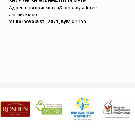
SNCE «NCSH «OKHMATDYT» MHU»
Адреса підприємства/Company address
англійською
V.Chornovola st., 28/1, Kyiv, 01135