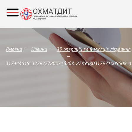
—
—
Головна
Новини
35 операцій за 8 місяців лікування
—
317444519_3229277800716268_8789580317971009508_n