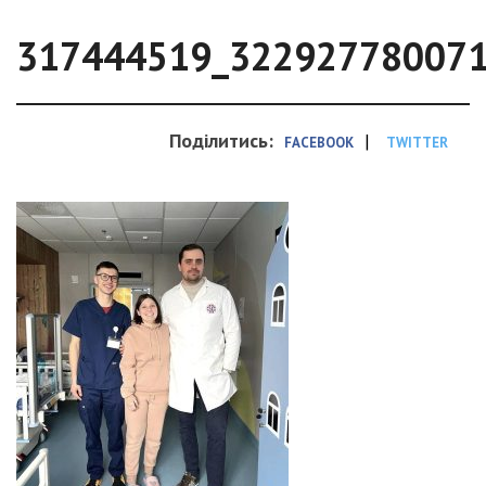
317444519_32292778007
Поділитись:
|
FACEBOOK
TWITTER