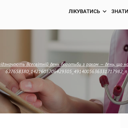
ЛІКУВАТИСЬ
ЗНАТ
відзначають Всесвітній день боротьби з раком — день, що 
627658380_1421605706429305_4914005636331717982_n