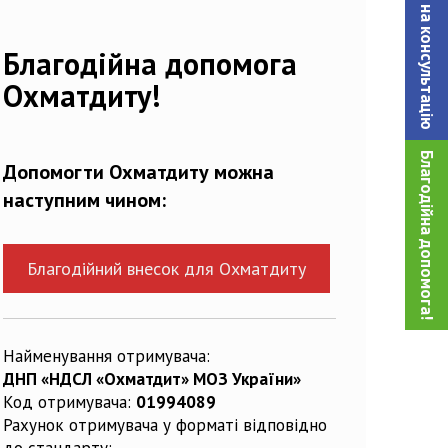
Записатися на консультацiю
717982_n
Благодійна допомога
Охматдиту!
Благодійна допомога!
Допомогти Охматдиту можна
наступним чином:
Благодійний внесок для Охматдиту
Найменування отримувача:
ДНП «НДСЛ «Охматдит» МОЗ України»
Код отримувача:
01994089
Рахунок отримувача у форматі відповідно
до стандарту: