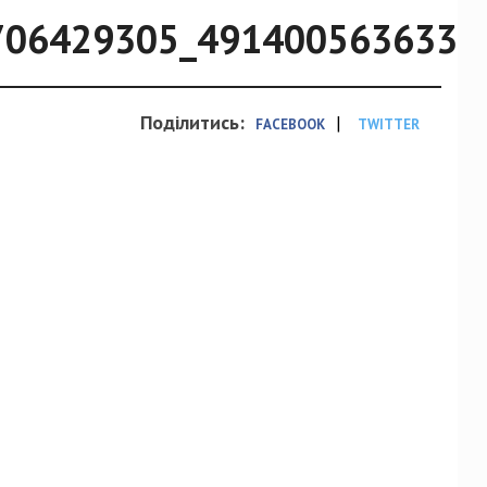
706429305_4914005636331
Поділитись:
|
FACEBOOK
TWITTER