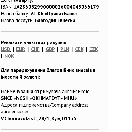
IBAN
UA283052990000026004045036179
Назва банку:
АТ КБ «ПриватБанк»
Назва послуги:
Благодійні внески
Реквізити валютних рахунків
USD
|
EUR
|
CHF
|
GBP
|
PLN
|
CEK
|
CZK
|
NOK
Для перерахування благодійних внесків в
іноземній валюті:
Найменування отримувача англійською
SNCE «NCSH «OKHMATDYT» MHU»
Адреса підприємства/Company address
англійською
V.Chornovola st., 28/1, Kyiv, 01135