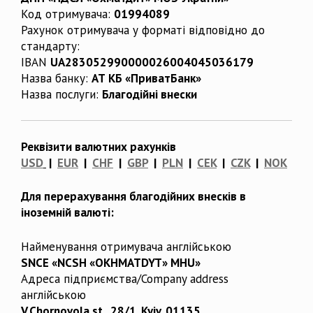
Код отримувача:
01994089
Рахунок отримувача у форматі відповідно до
стандарту:
IBAN
UA283052990000026004045036179
Назва банку:
АТ КБ «ПриватБанк»
Назва послуги:
Благодійні внески
Реквізити валютних рахунків
USD
|
EUR
|
CHF
|
GBP
|
PLN
|
CEK
|
CZK
|
NOK
Для перерахування благодійних внесків в
іноземній валюті:
Найменування отримувача англійською
SNCE «NCSH «OKHMATDYT» MHU»
Адреса підприємства/Company address
англійською
V.Chornovola st., 28/1, Kyiv, 01135