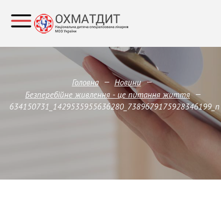
—
—
Головна
Новини
—
Безперебійне живлення - це питання життя
634150731_1429535955636280_7389679175928346199_n