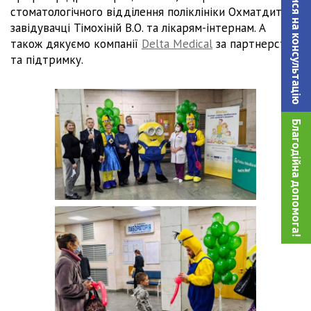
Записатися на консультацiю
стоматологічного відділення поліклініки Охматдиту і
завідувачці Тімохіній В.О. та лікарям-інтернам. А
також дякуємо компанії
Delta Medical
за партнерство
та підтримку.
Благодійна допомога!