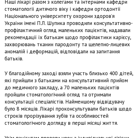
Наші лікарі разом з колегами та інтернами кафедри
стоматології дитячого віку і кафедри ортодонтії
Національного університету охорони здоров’я
України імені П.Л. Шупика проводили консультативно-
профілактичний огляд маленьких пацієнтів, надавали
рекомендації їх батькам щодо профілактики карієсу,
захворювань тканин пародонту та щелепно-лицевих
аномалій і деформацій, відповідали на запитання
батьків.
У благодійному заході взяли участь близько 400 дітей,
які прийшли з батьками на консультативний прийом
до медичного закладу, а 70 маленьких пацієнтів
пройшли стоматологічний огляд та отримали
консультації спеціалістів. Найменшому відвідувачу
було 8 місяців. Лікарі проконсультували батьків щодо
строків прорізування зубів та особливостей
стоматологічного догляду в перші місяці життя.
Усім пацієнтам провели урок з індивідуальної гігієни