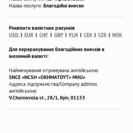
Назва послуги:
Благодійні внески
Реквізити валютних рахунків
USD
|
EUR
|
CHF
|
GBP
|
PLN
|
CEK
|
CZK
|
NOK
Для перерахування благодійних внесків в
іноземній валюті:
Найменування отримувача англійською
SNCE «NCSH «OKHMATDYT» MHU»
Адреса підприємства/Company address
англійською
V.Chornovola st., 28/1, Kyiv, 01135