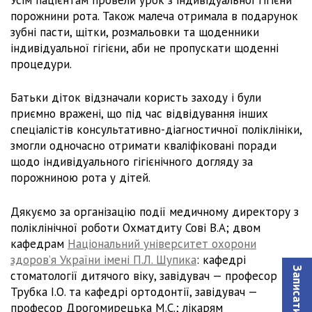
порожнини рота. Також малеча отримала в подарунок
зубні пасти, щітки, розмальовки та щоденники
індивідуальної гігієни, аби не пропускати щоденні
процедури.
Батьки діток відзначали користь заходу і були
приємно вражені, що під час відвідування інших
спеціалістів консультативно-діагностичної поліклініки,
змогли одночасно отримати кваліфіковані поради
щодо індивідуального гігієнічного догляду за
порожниною рота у дітей.
Дякуємо за організацію події медичному директору з
поліклінічної роботи Охматдиту Сові В.А; двом
кафедрам
Національний університет охорони
здоров’я України імені П.Л. Шупика
: кафедрі
стоматології дитячого віку, завідувач — професор
Трубка І.О. та кафедрі ортодонтії, завідувач —
професор Дрогомирецька М.С.; лікарям