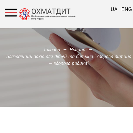
UA
ENG
—
—
Головна
Новини
Благодійний захід для дітей та батьків “Здорова дитина
— здорова родина”