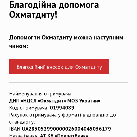
Благодійна допомога
Охматдиту!
Допомогти Охматдиту можна наступним
чином:
Благодійний внесок для Охматдиту
Найменування отримувача:
ДНП «НДСЛ «Охматдит» МОЗ України»
Код отримувача:
01994089
Рахунок отримувача у форматі відповідно до
стандарту:
IBAN
UA283052990000026004045036179
Назва банку:
АТ КБ «ПриватБанк»