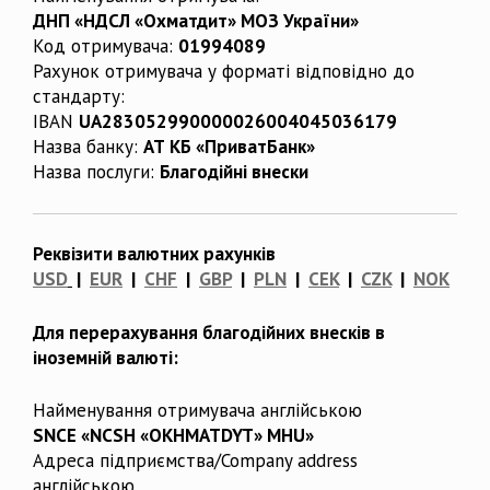
ДНП «НДСЛ «Охматдит» МОЗ України»
Код отримувача:
01994089
Рахунок отримувача у форматі відповідно до
стандарту:
IBAN
UA283052990000026004045036179
Назва банку:
АТ КБ «ПриватБанк»
Назва послуги:
Благодійні внески
Реквізити валютних рахунків
USD
|
EUR
|
CHF
|
GBP
|
PLN
|
CEK
|
CZK
|
NOK
Для перерахування благодійних внесків в
іноземній валюті:
Найменування отримувача англійською
SNCE «NCSH «OKHMATDYT» MHU»
Адреса підприємства/Company address
англійською