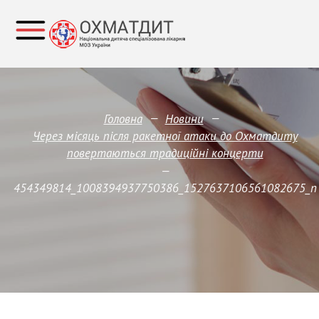
—
—
Головна
Новини
Через місяць після ракетної атаки до Охматдиту
повертаються традиційні концерти
—
454349814_1008394937750386_1527637106561082675_n