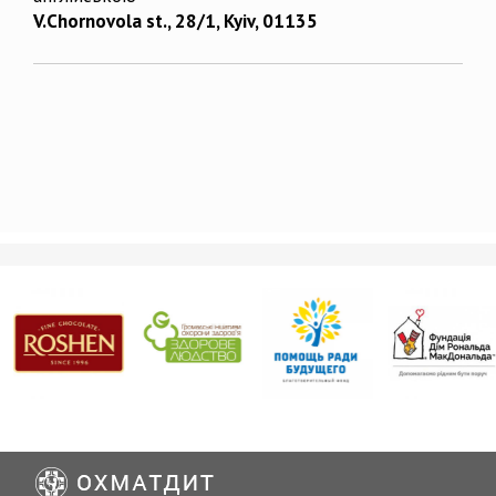
V.Chornovola st., 28/1, Kyiv, 01135