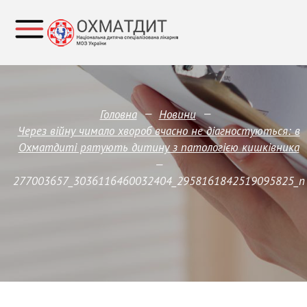
—
—
Головна
Новини
Через війну чимало хвороб вчасно не діагностуються: в
Охматдиті рятують дитину з патологією кишківника
—
277003657_3036116460032404_2958161842519095825_n