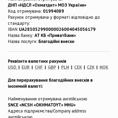
ДНП «НДСЛ «Охматдит» МОЗ України»
Код отримувача:
01994089
Рахунок отримувача у форматі відповідно до
стандарту:
IBAN
UA283052990000026004045036179
Назва банку:
АТ КБ «ПриватБанк»
Назва послуги:
Благодійні внески
Реквізити валютних рахунків
USD
|
EUR
|
CHF
|
GBP
|
PLN
|
CEK
|
CZK
|
NOK
Для перерахування благодійних внесків в
іноземній валюті:
Найменування отримувача англійською
SNCE «NCSH «OKHMATDYT» MHU»
Адреса підприємства/Company address
англійською