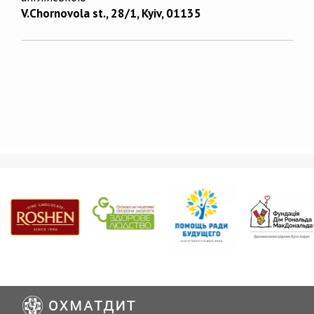
V.Chornovola st., 28/1, Kyiv, 01135