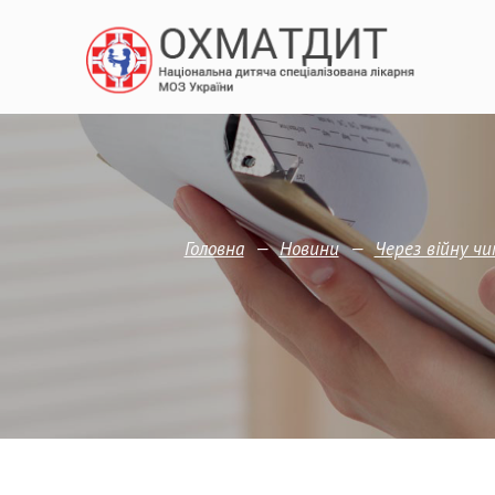
—
—
Головна
Новини
Через війну ч