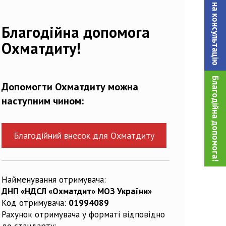
Записатися на консультацiю
582167_n
Благодійна допомога
Охматдиту!
Благодійна допомога!
Допомогти Охматдиту можна
наступним чином:
Благодійний внесок для Охматдиту
Найменування отримувача:
ДНП «НДСЛ «Охматдит» МОЗ України»
Код отримувача:
01994089
Рахунок отримувача у форматі відповідно
до стандарту: