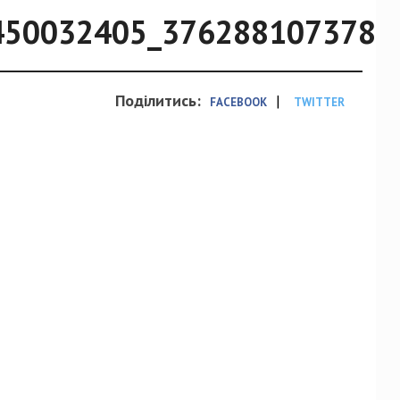
450032405_3762881073780
Поділитись:
|
FACEBOOK
TWITTER