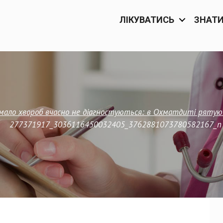
ЛІКУВАТИСЬ
ЗНАТ
имало хвороб вчасно не діагностуються: в Охматдиті ряту
277371917_3036116450032405_3762881073780582167_n