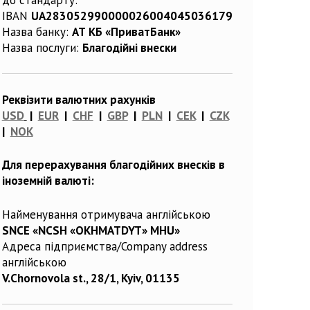
IBAN
UA283052990000026004045036179
Назва банку:
АТ КБ «ПриватБанк»
Назва послуги:
Благодійні внески
Реквізити валютних рахунків
USD
|
EUR
|
CHF
|
GBP
|
PLN
|
CEK
|
CZK
|
NOK
Для перерахування благодійних внесків в
іноземній валюті:
Найменування отримувача англійською
SNCE «NCSH «OKHMATDYT» MHU»
Адреса підприємства/Company address
англійською
V.Chornovola st., 28/1, Kyiv, 01135