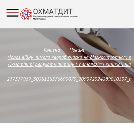
—
—
Головна
Новини
Через війну чимало хвороб вчасно не діагностуються: в
Охматдиті рятують дитину з патологією кишківника
—
277577957_3036116376699079_209972924389010397_n