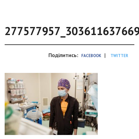
277577957_30361163766
Поділитись:
|
FACEBOOK
TWITTER