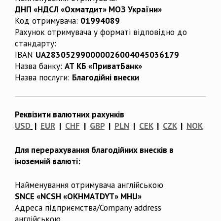
ДНП «НДСЛ «Охматдит» МОЗ України»
Код отримувача:
01994089
Рахунок отримувача у форматі відповідно до
стандарту:
IBAN
UA283052990000026004045036179
Назва банку:
АТ КБ «ПриватБанк»
Назва послуги:
Благодійні внески
Реквізити валютних рахунків
USD
|
EUR
|
CHF
|
GBP
|
PLN
|
CEK
|
CZK
|
NOK
Для перерахування благодійних внесків в
іноземній валюті:
Найменування отримувача англійською
SNCE «NCSH «OKHMATDYT» MHU»
Адреса підприємства/Company address
англійською