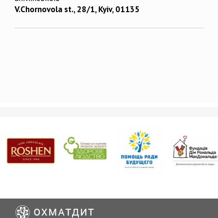
V.Chornovola st., 28/1, Kyiv, 01135