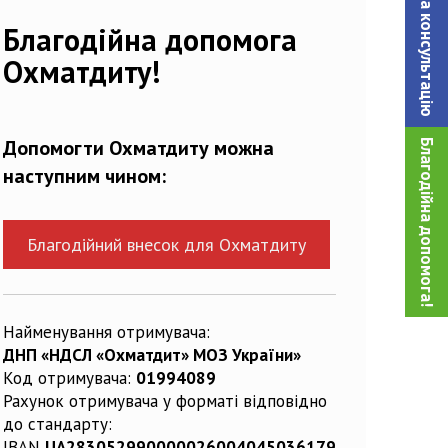
Записатися на консультацiю
Благодійна допомога
Охматдиту!
Допомогти Охматдиту можна
Благодійна допомога!
наступним чином:
Благодійний внесок для Охматдиту
Найменування отримувача:
ДНП «НДСЛ «Охматдит» МОЗ України»
Код отримувача:
01994089
Рахунок отримувача у форматі відповідно
до стандарту:
IBAN
UA283052990000026004045036179