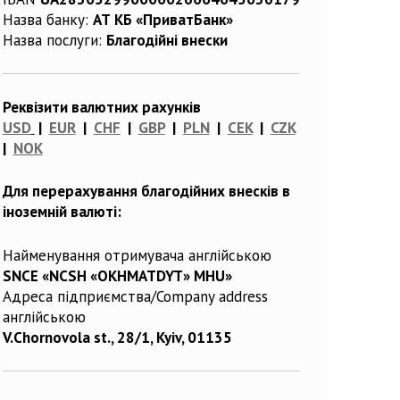
Назва банку:
АТ КБ «ПриватБанк»
Назва послуги:
Благодійні внески
Реквізити валютних рахунків
USD
|
EUR
|
CHF
|
GBP
|
PLN
|
CEK
|
CZK
|
NOK
Для перерахування благодійних внесків в
іноземній валюті:
Найменування отримувача англійською
SNCE «NCSH «OKHMATDYT» MHU»
Адреса підприємства/Company address
англійською
V.Chornovola st., 28/1, Kyiv, 01135