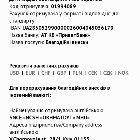
Код отримувача:
01994089
Рахунок отримувача у форматі відповідно до
стандарту:
IBAN
UA283052990000026004045036179
Назва банку:
АТ КБ «ПриватБанк»
Назва послуги:
Благодійні внески
Реквізити валютних рахунків
USD
|
EUR
|
CHF
|
GBP
|
PLN
|
CEK
|
CZK
|
NOK
Для перерахування благодійних внесків в
іноземній валюті:
Найменування отримувача англійською
SNCE «NCSH «OKHMATDYT» MHU»
Адреса підприємства/Company address
англійською
V.Chornovola st., 28/1, Kyiv, 01135