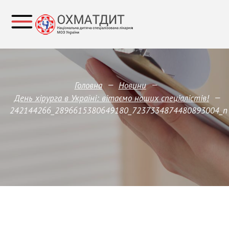
—
—
Головна
Новини
—
День хірурга в Україні: вітаємо наших спеціалістів!
242144266_2896615380649180_7237334874480893004_n