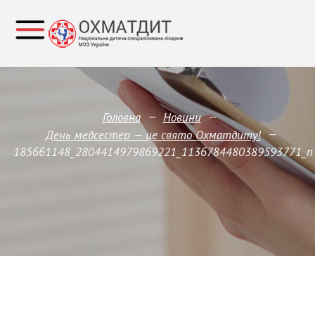
—
—
Головна
Новини
—
День медсестер — це свято Охматдиту!
185661148_2804414979869221_1136784480389593771_n