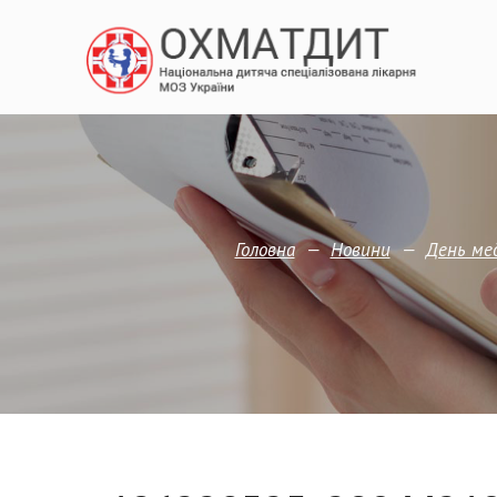
—
—
Головна
Новини
День ме