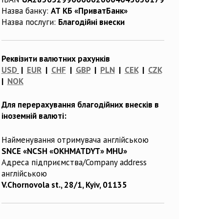
Назва банку:
АТ КБ «ПриватБанк»
Назва послуги:
Благодійні внески
Реквізити валютних рахунків
USD
|
EUR
|
CHF
|
GBP
|
PLN
|
CEK
|
CZK
|
NOK
Для перерахування благодійних внесків в
іноземній валюті:
Найменування отримувача англійською
SNCE «NCSH «OKHMATDYT» MHU»
Адреса підприємства/Company address
англійською
V.Chornovola st., 28/1, Kyiv, 01135