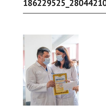
186229525_2804421