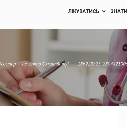
ЛІКУВАТИСЬ
ЗНАТ
—
186229525_280442100
дсестер — це свято Охматдиту!