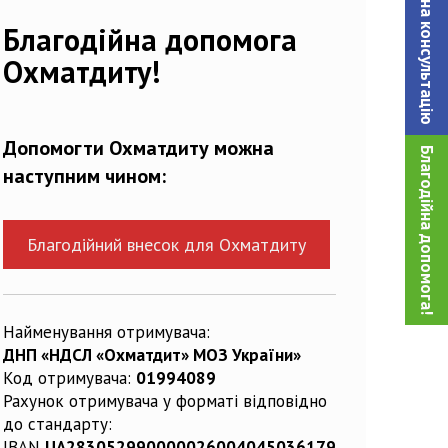
Записатися на консультацiю
721315_n
Благодійна допомога
Охматдиту!
Допомогти Охматдиту можна
Благодійна допомога!
наступним чином:
Благодійний внесок для Охматдиту
Найменування отримувача:
ДНП «НДСЛ «Охматдит» МОЗ України»
Код отримувача:
01994089
Рахунок отримувача у форматі відповідно
до стандарту:
IBAN
UA283052990000026004045036179