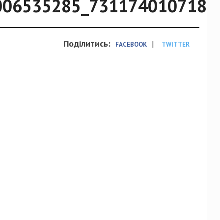
006535285_7311740107186
Поділитись:
|
FACEBOOK
TWITTER