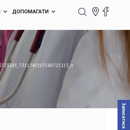
И
ДОПОМАГАТИ
6535285_7311740107186721315_n