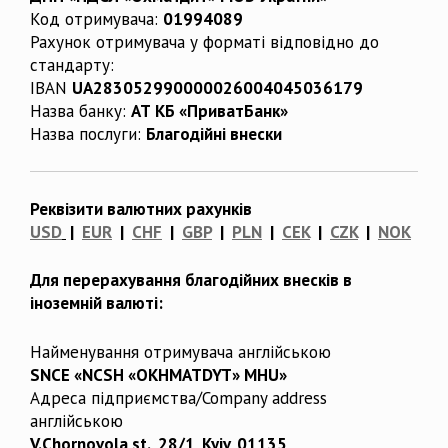
Код отримувача:
01994089
Рахунок отримувача у форматі відповідно до
стандарту:
IBAN
UA283052990000026004045036179
Назва банку:
АТ КБ «ПриватБанк»
Назва послуги:
Благодійні внески
Реквізити валютних рахунків
USD
|
EUR
|
CHF
|
GBP
|
PLN
|
CEK
|
CZK
|
NOK
Для перерахування благодійних внесків в
іноземній валюті:
Найменування отримувача англійською
SNCE «NCSH «OKHMATDYT» MHU»
Адреса підприємства/Company address
англійською
V.Chornovola st., 28/1, Kyiv, 01135