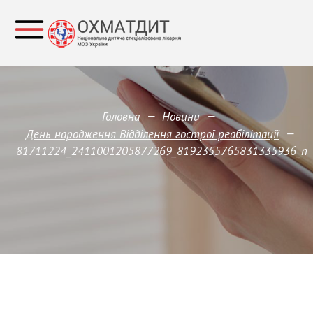
—
—
Головна
Новини
—
День народження Відділення гострої реабілітації
81711224_2411001205877269_8192355765831335936_n