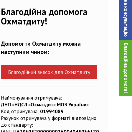
Записатися на консультацiю
Благодійна допомога
Охматдиту!
Допомогти Охматдиту можна
Благодійна допомога!
наступним чином:
Благодійний внесок для Охматдиту
Найменування отримувача:
ДНП «НДСЛ «Охматдит» МОЗ України»
Код отримувача:
01994089
Рахунок отримувача у форматі відповідно
до стандарту:
IBAN
UA283052990000026004045036179