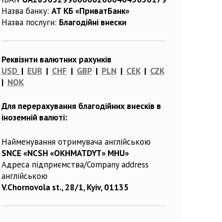
Назва банку:
АТ КБ «ПриватБанк»
Назва послуги:
Благодійні внески
Реквізити валютних рахунків
USD
|
EUR
|
CHF
|
GBP
|
PLN
|
CEK
|
CZK
|
NOK
Для перерахування благодійних внесків в
іноземній валюті:
Найменування отримувача англійською
SNCE «NCSH «OKHMATDYT» MHU»
Адреса підприємства/Company address
англійською
V.Chornovola st., 28/1, Kyiv, 01135