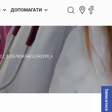
И
ДОПОМАГАТИ
12_5336760434652240399_n