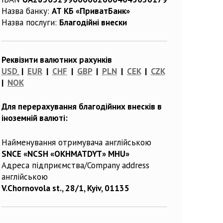
Назва банку:
АТ КБ «ПриватБанк»
Назва послуги:
Благодійні внески
Реквізити валютних рахунків
USD
|
EUR
|
CHF
|
GBP
|
PLN
|
CEK
|
CZK
|
NOK
Для перерахування благодійних внесків в
іноземній валюті:
Найменування отримувача англійською
SNCE «NCSH «OKHMATDYT» MHU»
Адреса підприємства/Company address
англійською
V.Chornovola st., 28/1, Kyiv, 01135