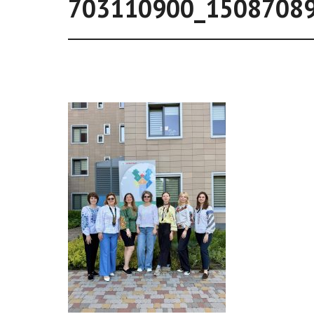
703110900_1508708