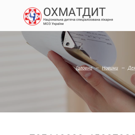
—
—
Головна
Новини
Де