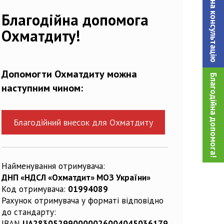
Записатися на консультацiю
240399_n
Благодійна допомога
Охматдиту!
Допомогти Охматдиту можна
Благодійна допомога!
наступним чином:
Благодійний внесок для Охматдиту
Найменування отримувача:
ДНП «НДСЛ «Охматдит» МОЗ України»
Код отримувача:
01994089
Рахунок отримувача у форматі відповідно
до стандарту:
IBAN
UA283052990000026004045036179