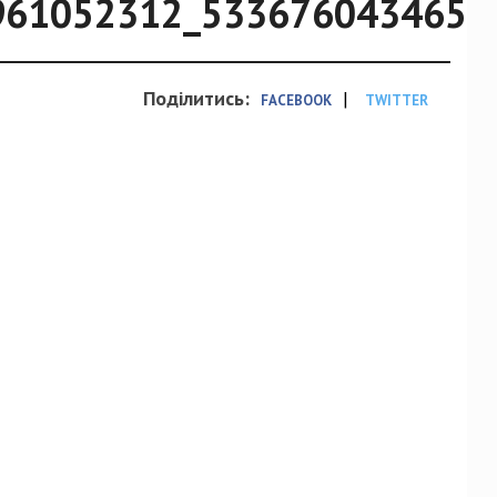
961052312_5336760434652
Поділитись:
|
FACEBOOK
TWITTER