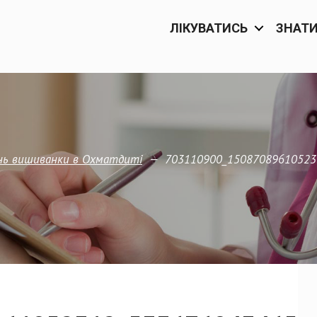
ЛІКУВАТИСЬ
ЗНАТ
—
703110900_15087089610523
нь вишиванки в Охматдиті