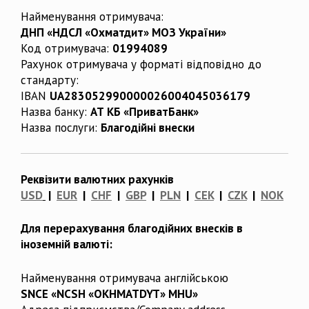
Найменування отримувача:
ДНП «НДСЛ «Охматдит» МОЗ України»
Код отримувача:
01994089
Рахунок отримувача у форматі відповідно до
стандарту:
IBAN
UA283052990000026004045036179
Назва банку:
АТ КБ «ПриватБанк»
Назва послуги:
Благодійні внески
Реквізити валютних рахунків
USD
|
EUR
|
CHF
|
GBP
|
PLN
|
CEK
|
CZK
|
NOK
Для перерахування благодійних внесків в
іноземній валюті:
Найменування отримувача англійською
SNCE «NCSH «OKHMATDYT» MHU»