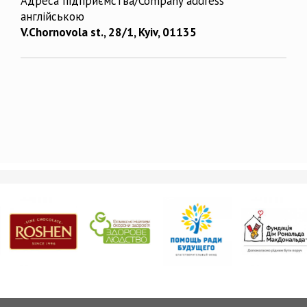
Адреса підприємства/Company address
англійською
V.Chornovola st., 28/1, Kyiv, 01135