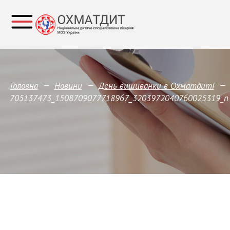
—
—
—
Головна
Новини
День вишиванки в Охматдиті
705137473_1508709077718967_3203972040760025319_n