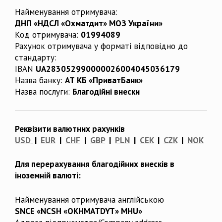
Найменування отримувача:
ДНП «НДСЛ «Охматдит» МОЗ України»
Код отримувача:
01994089
Рахунок отримувача у форматі відповідно до
стандарту:
IBAN
UA283052990000026004045036179
Назва банку:
АТ КБ «ПриватБанк»
Назва послуги:
Благодійні внески
Реквізити валютних рахунків
USD
|
EUR
|
CHF
|
GBP
|
PLN
|
CEK
|
CZK
|
NOK
Для перерахування благодійних внесків в
іноземній валюті:
Найменування отримувача англійською
SNCE «NCSH «OKHMATDYT» MHU»