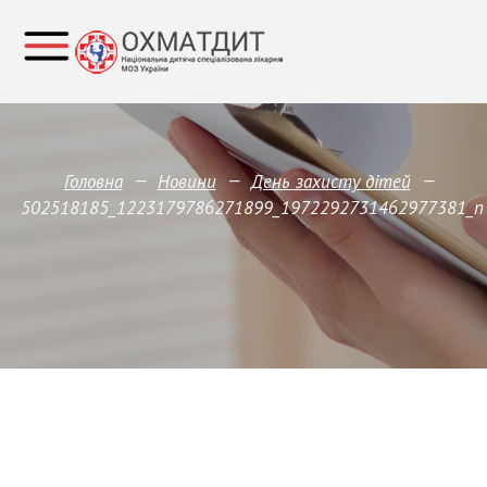
—
—
—
Головна
Новини
День захисту дітей
502518185_1223179786271899_1972292731462977381_n