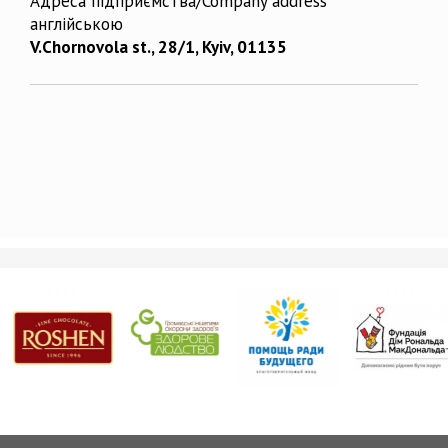
Адреса підприємства/Company address
англійською
V.Chornovola st., 28/1, Kyiv, 01135