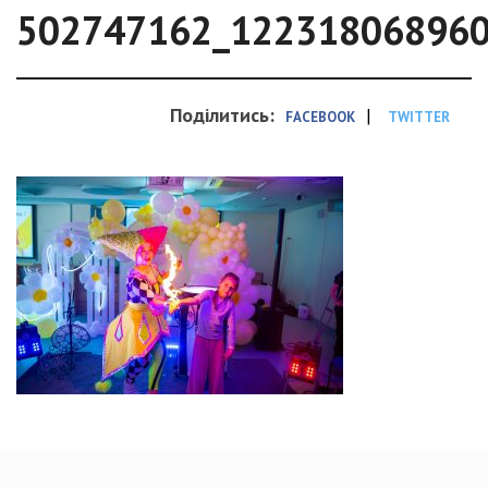
502747162_12231806896
Поділитись:
|
FACEBOOK
TWITTER