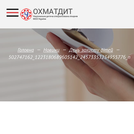
—
—
—
Головна
Новини
День захисту дітей
502747162_1223180689605142_24573353234955776_n