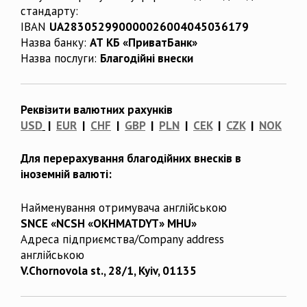
стандарту:
IBAN
UA283052990000026004045036179
Назва банку:
АТ КБ «ПриватБанк»
Назва послуги:
Благодійні внески
Реквізити валютних рахунків
USD
|
EUR
|
CHF
|
GBP
|
PLN
|
CEK
|
CZK
|
NOK
Для перерахування благодійних внесків в
іноземній валюті:
Найменування отримувача англійською
SNCE «NCSH «OKHMATDYT» MHU»
Адреса підприємства/Company address
англійською
V.Chornovola st., 28/1, Kyiv, 01135