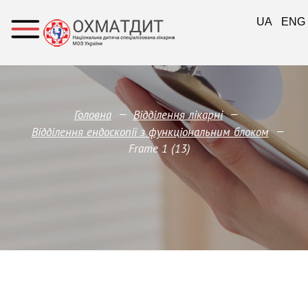
UA
ENG
—
—
Головна
Відділення лікарні
—
Відділення ендоскопії з функціональним блоком
Frame 1 (13)