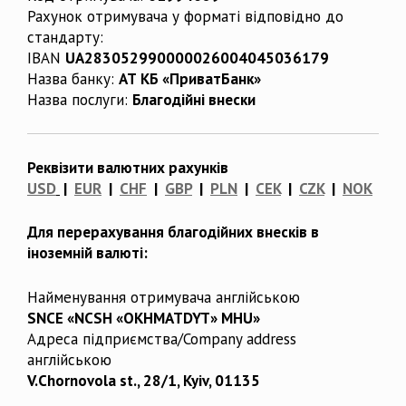
Рахунок отримувача у форматі відповідно до
стандарту:
IBAN
UA283052990000026004045036179
Назва банку:
АТ КБ «ПриватБанк»
Назва послуги:
Благодійні внески
Реквізити валютних рахунків
USD
|
EUR
|
CHF
|
GBP
|
PLN
|
CEK
|
CZK
|
NOK
Для перерахування благодійних внесків в
іноземній валюті:
Найменування отримувача англійською
SNCE «NCSH «OKHMATDYT» MHU»
Адреса підприємства/Company address
англійською
V.Chornovola st., 28/1, Kyiv, 01135