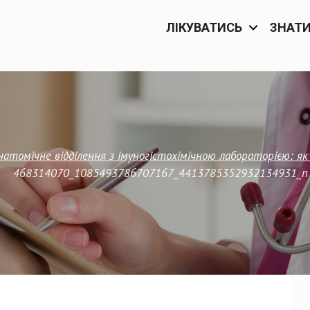
ЛІКУВАТИСЬ
ЗНАТ
атомічне відділення з імуногістохімічною лабораторією: як
468314070_1085493786707167_4413785352932134931_n