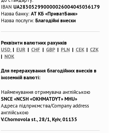
IBAN
UA283052990000026004045036179
Назва банку:
АТ КБ «ПриватБанк»
Назва послуги:
Благодійні внески
Реквізити валютних рахунків
USD
|
EUR
|
CHF
|
GBP
|
PLN
|
CEK
|
CZK
|
NOK
Для перерахування благодійних внесків в
іноземній валюті:
Найменування отримувача англійською
SNCE «NCSH «OKHMATDYT» MHU»
Адреса підприємства/Company address
англійською
V.Chornovola st., 28/1, Kyiv, 01135