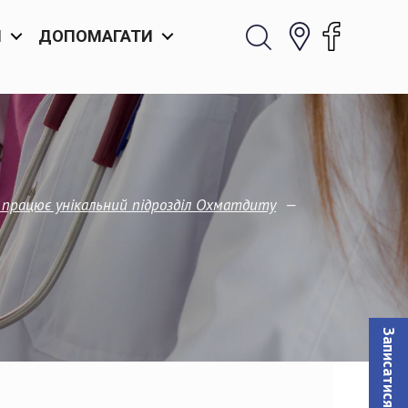
И
ДОПОМАГАТИ
—
 працює унікальний підрозділ Охматдиту