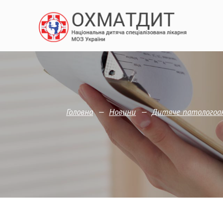
—
—
Головна
Новини
Дитяче патологоан