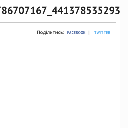
786707167_4413785352932
Поділитись:
|
FACEBOOK
TWITTER