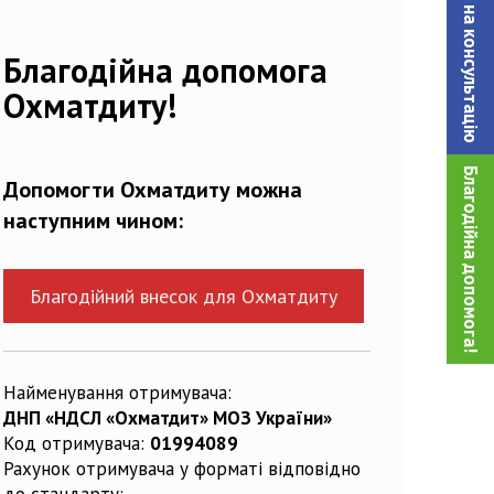
Записатися на консультацiю
134931_n
Благодійна допомога
Охматдиту!
Благодійна допомога!
Допомогти Охматдиту можна
наступним чином:
Благодійний внесок для Охматдиту
Найменування отримувача:
ДНП «НДСЛ «Охматдит» МОЗ України»
Код отримувача:
01994089
Рахунок отримувача у форматі відповідно
до стандарту: