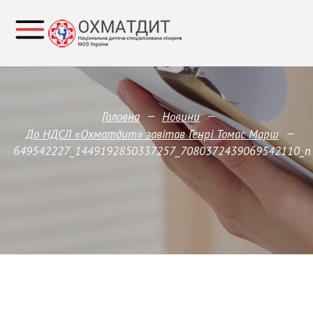
—
—
Головна
Новини
—
До НДСЛ «Охматдит» завітав Генрі Томас Марш
649542227_1449192850337257_7080372439069542110_n