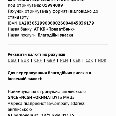
Код отримувача:
01994089
Рахунок отримувача у форматі відповідно до
стандарту:
IBAN
UA283052990000026004045036179
Назва банку:
АТ КБ «ПриватБанк»
Назва послуги:
Благодійні внески
Реквізити валютних рахунків
USD
|
EUR
|
CHF
|
GBP
|
PLN
|
CEK
|
CZK
|
NOK
Для перерахування благодійних внесків в
іноземній валюті:
Найменування отримувача англійською
SNCE «NCSH «OKHMATDYT» MHU»
Адреса підприємства/Company address
англійською
V.Chornovola st., 28/1, Kyiv, 01135