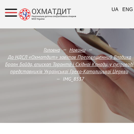
UA
ENG
—
—
Головна
Новини
До НДСЛ «Охматдит» завітав Преосвященний Владика
Браян Байда, єпископ Торонто і Східної Канади, у супроводі
представників Української Греко-Католицької Церкви
—
IMG_8537