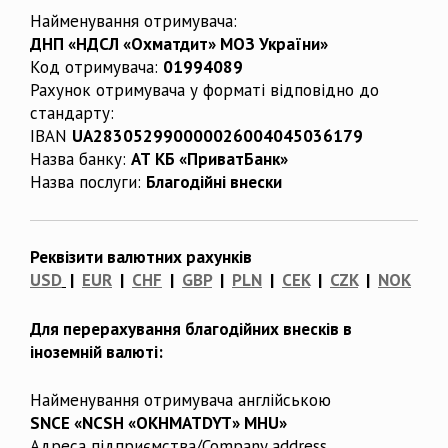
Найменування отримувача:
ДНП «НДСЛ «Охматдит» МОЗ України»
Код отримувача:
01994089
Рахунок отримувача у форматі відповідно до
стандарту:
IBAN
UA283052990000026004045036179
Назва банку:
АТ КБ «ПриватБанк»
Назва послуги:
Благодійні внески
Реквізити валютних рахунків
USD
|
EUR
|
CHF
|
GBP
|
PLN
|
CEK
|
CZK
|
NOK
Для перерахування благодійних внесків в
іноземній валюті:
Найменування отримувача англійською
SNCE «NCSH «OKHMATDYT» MHU»
Адреса підприємства/Company address