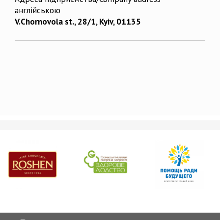
англійською
V.Chornovola st., 28/1, Kyiv, 01135