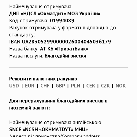
Найменування отримувача:
ДНП «НДСЛ «Охматдит» МОЗ України»
Код отримувача:
01994089
Рахунок отримувача у форматі відповідно до
стандарту:
IBAN
UA283052990000026004045036179
Назва банку:
АТ КБ «ПриватБанк»
Назва послуги:
Благодійні внески
Реквізити валютних рахунків
USD
|
EUR
|
CHF
|
GBP
|
PLN
|
CEK
|
CZK
|
NOK
Для перерахування благодійних внесків в
іноземній валюті:
Найменування отримувача англійською
SNCE «NCSH «OKHMATDYT» MHU»
Адреса підприємства/Company address