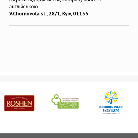
англійською
V.Chornovola st., 28/1, Kyiv, 01135