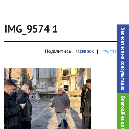
IMG_9574 1
Записатися на консультацiю
Поділитись:
|
FACEBOOK
TWITTER
Благодійна допомога!