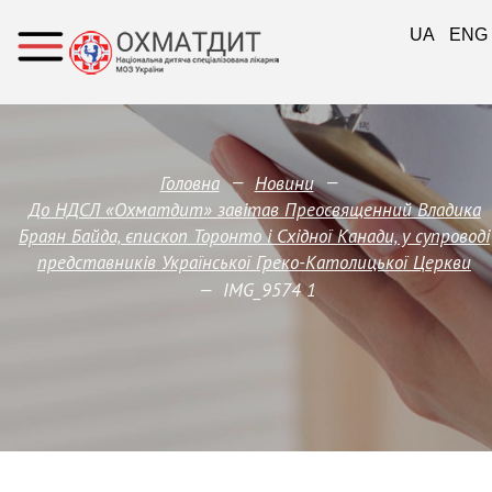
UA
ENG
—
—
Головна
Новини
До НДСЛ «Охматдит» завітав Преосвященний Владика
Браян Байда, єпископ Торонто і Східної Канади, у супроводі
представників Української Греко-Католицької Церкви
—
IMG_9574 1