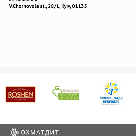
V.Chornovola st., 28/1, Kyiv, 01135