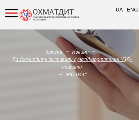
UA
ENG
—
—
Головна
Новини
До Охматдиту доставили сучасні портативні УЗД-
апарати
—
IMG_0441