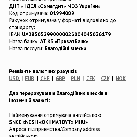
ДНП «НДСЛ «Охматдит» МОЗ України»
Код отримувача:
01994089
Рахунок отримувача у форматі відповідно до
стандарту:
IBAN
UA283052990000026004045036179
Назва банку:
АТ КБ «ПриватБанк»
Назва послуги:
Благодійні внески
Реквізити валютних рахунків
USD
|
EUR
|
CHF
|
GBP
|
PLN
|
CEK
|
CZK
|
NOK
Для перерахування благодійних внесків в
іноземній валюті:
Найменування отримувача англійською
SNCE «NCSH «OKHMATDYT» MHU»
Адреса підприємства/Company address
англійською