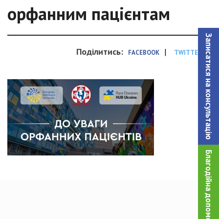
орфанним пацієнтам
Записатися на консультацiю
Поділитись:
|
FACEBOOK
TWITTER
Благодійна допомога!