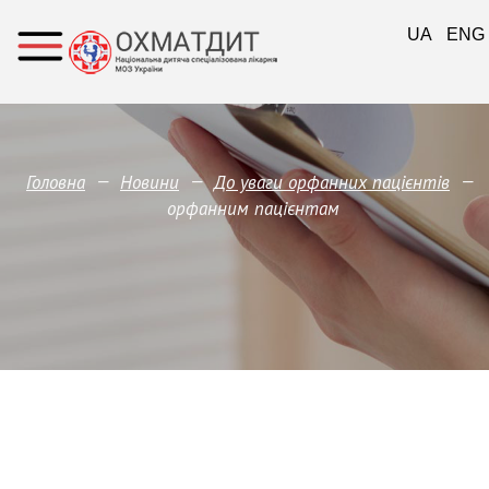
UA
ENG
—
—
—
Головна
Новини
До уваги орфанних пацієнтів
орфанним пацієнтам