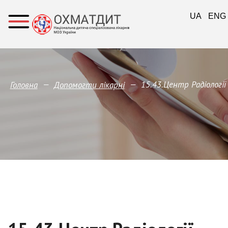
UA
ENG
—
—
15.43.Центр Радіології
Головна
Допомогти лікарні