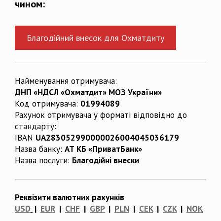
чином:
Благодійний внесок для Охматдиту
Найменування отримувача:
ДНП «НДСЛ «Охматдит» МОЗ України»
Код отримувача:
01994089
Рахунок отримувача у форматі відповідно до
стандарту:
IBAN
UA283052990000026004045036179
Назва банку:
АТ КБ «ПриватБанк»
Назва послуги:
Благодійні внески
Реквізити валютних рахунків
USD
|
EUR
|
CHF
|
GBP
|
PLN
|
CEK
|
CZK
|
NOK