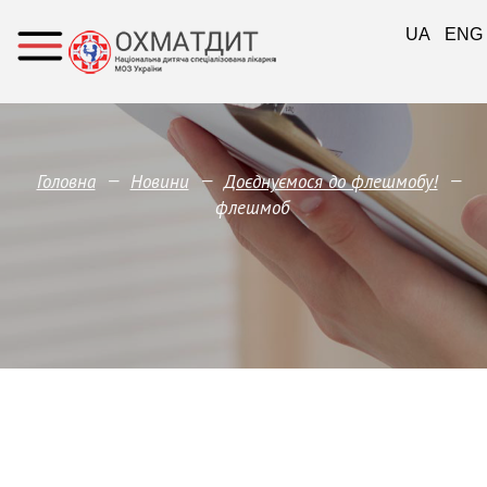
UA
ENG
—
—
—
Головна
Новини
Доєднуємося до флешмобу!
флешмоб