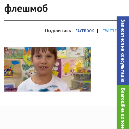
флешмоб
Записатися на консультацiю
Поділитись:
|
FACEBOOK
TWITTER
Благодійна допомога!