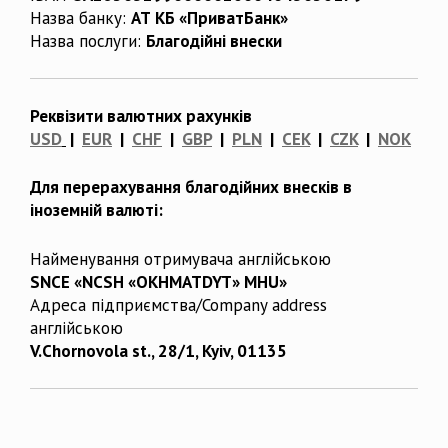
Назва банку:
АТ КБ «ПриватБанк»
Назва послуги:
Благодійні внески
Реквізити валютних рахунків
USD
|
EUR
|
CHF
|
GBP
|
PLN
|
CEK
|
CZK
|
NOK
Для перерахування благодійних внесків в
іноземній валюті:
Найменування отримувача англійською
SNCE «NCSH «OKHMATDYT» MHU»
Адреса підприємства/Company address
англійською
V.Chornovola st., 28/1, Kyiv, 01135