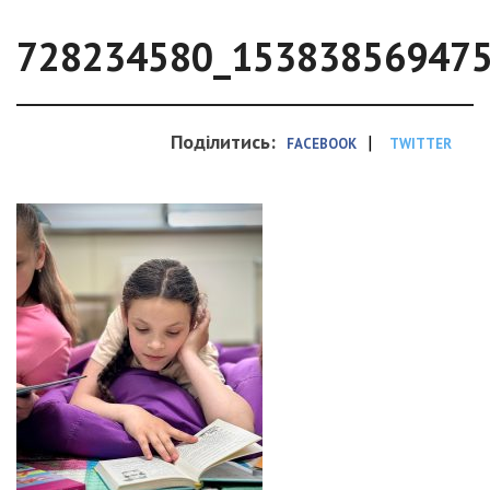
728234580_15383856947
Поділитись:
|
FACEBOOK
TWITTER