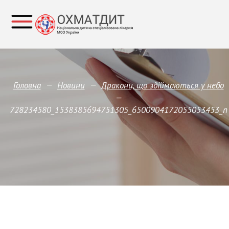
—
—
Головна
Новини
Дракони, що здіймаються у небо
—
728234580_1538385694751305_6500904172055053453_n