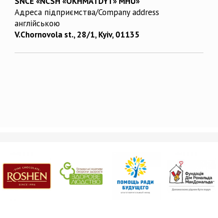
SNCE «NCSH «OKHMATDYT» MHU»
Адреса підприємства/Company address
англійською
V.Chornovola st., 28/1, Kyiv, 01135