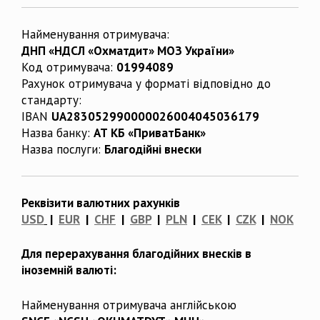
Найменування отримувача:
ДНП «НДСЛ «Охматдит» МОЗ України»
Код отримувача:
01994089
Рахунок отримувача у форматі відповідно до
стандарту:
IBAN
UA283052990000026004045036179
Назва банку:
АТ КБ «ПриватБанк»
Назва послуги:
Благодійні внески
Реквізити валютних рахунків
USD
|
EUR
|
CHF
|
GBP
|
PLN
|
CEK
|
CZK
|
NOK
Для перерахування благодійних внесків в
іноземній валюті:
Найменування отримувача англійською