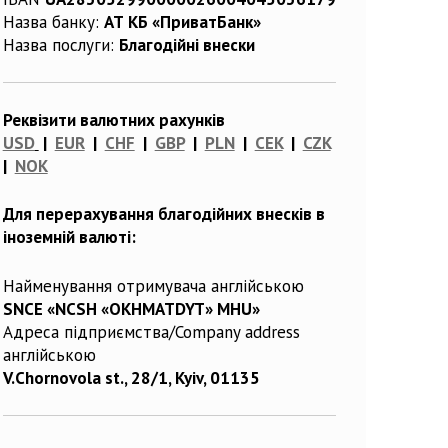
Назва банку:
АТ КБ «ПриватБанк»
Назва послуги:
Благодійні внески
Реквізити валютних рахунків
USD
|
EUR
|
CHF
|
GBP
|
PLN
|
CEK
|
CZK
|
NOK
Для перерахування благодійних внесків в
іноземній валюті:
Найменування отримувача англійською
SNCE «NCSH «OKHMATDYT» MHU»
Адреса підприємства/Company address
англійською
V.Chornovola st., 28/1, Kyiv, 01135