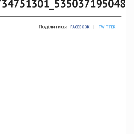
734751301_5350371950484
Поділитись:
|
FACEBOOK
TWITTER