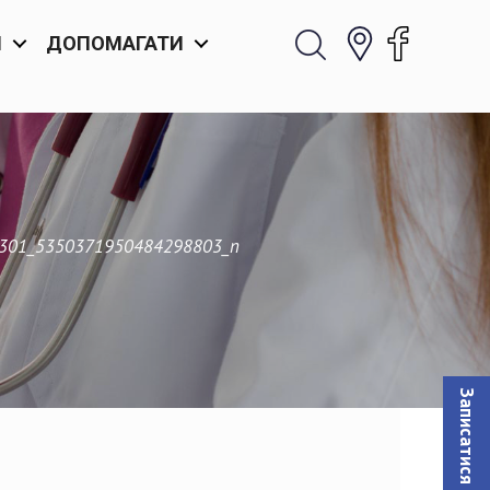
И
ДОПОМАГАТИ
301_5350371950484298803_n