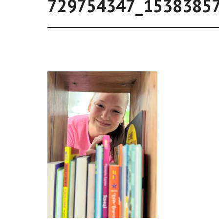
729754347_1538385