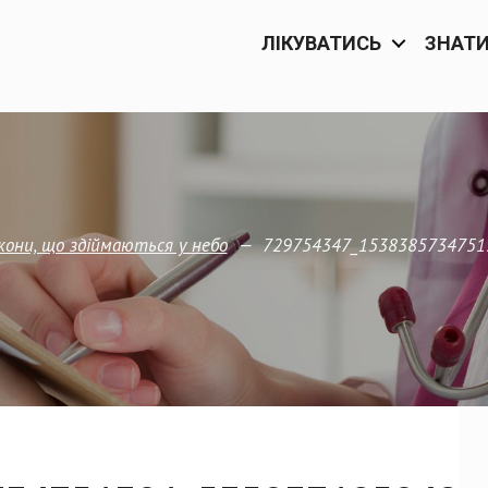
ЛІКУВАТИСЬ
ЗНАТ
—
729754347_1538385734751
кони, що здіймаються у небо