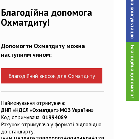
Записатися на консультацiю
298803_n
Благодійна допомога
Охматдиту!
Допомогти Охматдиту можна
Благодійна допомога!
наступним чином:
Благодійний внесок для Охматдиту
Найменування отримувача:
ДНП «НДСЛ «Охматдит» МОЗ України»
Код отримувача:
01994089
Рахунок отримувача у форматі відповідно
до стандарту:
IBAN
UA283052990000026004045036179