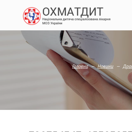
—
—
Головна
Новини
Дра