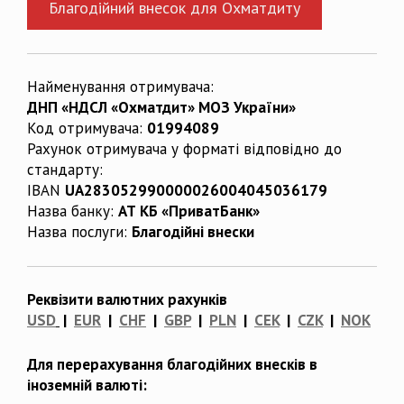
Благодійний внесок для Охматдиту
Найменування отримувача:
ДНП «НДСЛ «Охматдит» МОЗ України»
Код отримувача:
01994089
Рахунок отримувача у форматі відповідно до
стандарту:
IBAN
UA283052990000026004045036179
Назва банку:
АТ КБ «ПриватБанк»
Назва послуги:
Благодійні внески
Реквізити валютних рахунків
USD
|
EUR
|
CHF
|
GBP
|
PLN
|
CEK
|
CZK
|
NOK
Для перерахування благодійних внесків в
іноземній валюті: