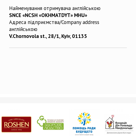
Найменування отримувача англійською
SNCE «NCSH «OKHMATDYT» MHU»
Адреса підприємства/Company address
англійською
V.Chornovola st., 28/1, Kyiv, 01135