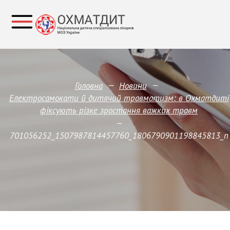
—
—
Головна
Новини
Електросамокати й дитячий травматизм: в Охматдиті
фіксують різке зростання важких травм
—
701056252_1507987814457760_1806790901198845813_n