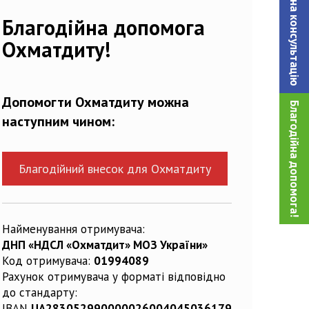
Записатися на консультацiю
752529_n
Благодійна допомога
Охматдиту!
Допомогти Охматдиту можна
Благодійна допомога!
наступним чином:
Благодійний внесок для Охматдиту
Найменування отримувача:
ДНП «НДСЛ «Охматдит» МОЗ України»
Код отримувача:
01994089
Рахунок отримувача у форматі відповідно
до стандарту:
IBAN
UA283052990000026004045036179