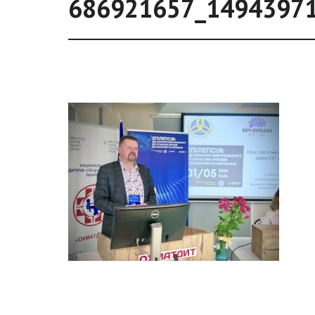
686921657_1494397