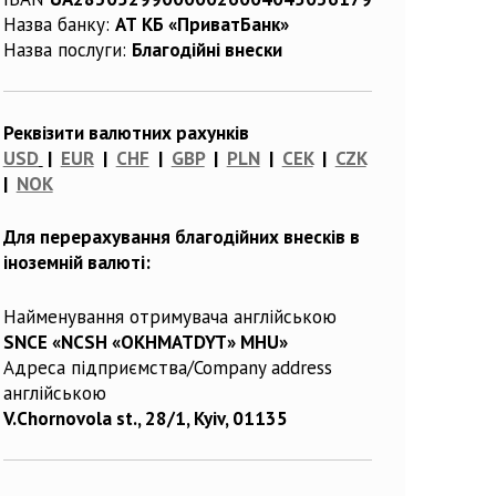
Назва банку:
АТ КБ «ПриватБанк»
Назва послуги:
Благодійні внески
Реквізити валютних рахунків
USD
|
EUR
|
CHF
|
GBP
|
PLN
|
CEK
|
CZK
|
NOK
Для перерахування благодійних внесків в
іноземній валюті:
Найменування отримувача англійською
SNCE «NCSH «OKHMATDYT» MHU»
Адреса підприємства/Company address
англійською
V.Chornovola st., 28/1, Kyiv, 01135