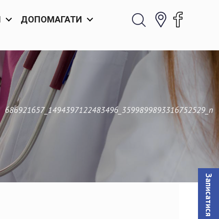
И
ДОПОМАГАТИ
—
686921657_1494397122483496_3599899893316752529_n