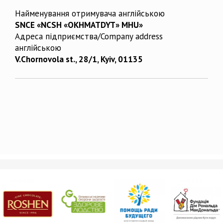
Найменування отримувача англійською
SNCE «NCSH «OKHMATDYT» MHU»
Адреса підприємства/Company address
англійською
V.Chornovola st., 28/1, Kyiv, 01135