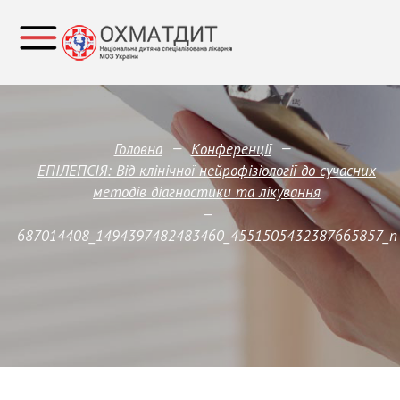
—
—
Головна
Конференції
ЕПІЛЕПСІЯ: Від клінічної нейрофізіології до сучасних
методів діагностики та лікування
—
687014408_1494397482483460_4551505432387665857_n