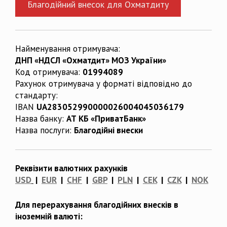
Благодійний внесок для Охматдиту
Найменування отримувача:
ДНП «НДСЛ «Охматдит» МОЗ України»
Код отримувача:
01994089
Рахунок отримувача у форматі відповідно до
стандарту:
IBAN
UA283052990000026004045036179
Назва банку:
АТ КБ «ПриватБанк»
Назва послуги:
Благодійні внески
Реквізити валютних рахунків
USD
|
EUR
|
CHF
|
GBP
|
PLN
|
CEK
|
CZK
|
NOK
Для перерахування благодійних внесків в
іноземній валюті: