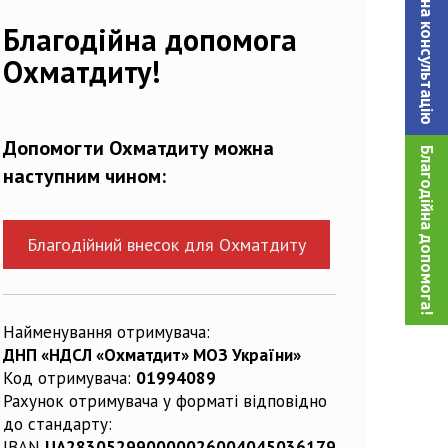
Записатися на консультацiю
Благодійна допомога
Охматдиту!
Допомогти Охматдиту можна
Благодійна допомога!
наступним чином:
Благодійний внесок для Охматдиту
Найменування отримувача:
ДНП «НДСЛ «Охматдит» МОЗ України»
Код отримувача:
01994089
Рахунок отримувача у форматі відповідно
до стандарту:
IBAN
UA283052990000026004045036179