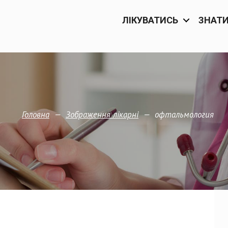
ЛІКУВАТИСЬ
ЗНАТ
—
—
офтальмология
Головна
Зображення лiкарнi