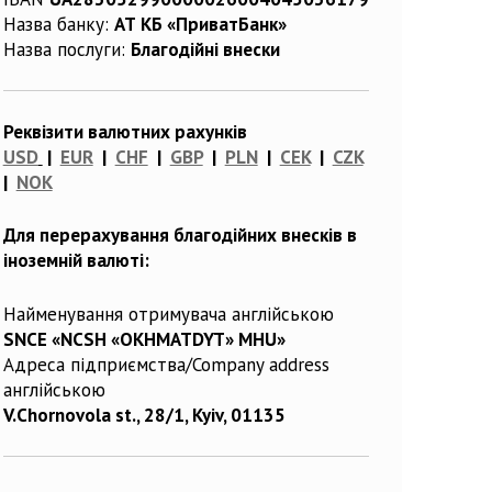
Назва банку:
АТ КБ «ПриватБанк»
Назва послуги:
Благодійні внески
Реквізити валютних рахунків
USD
|
EUR
|
CHF
|
GBP
|
PLN
|
CEK
|
CZK
|
NOK
Для перерахування благодійних внесків в
іноземній валюті:
Найменування отримувача англійською
SNCE «NCSH «OKHMATDYT» MHU»
Адреса підприємства/Company address
англійською
V.Chornovola st., 28/1, Kyiv, 01135