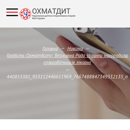
—
—
Головна
Новини
Гордість Охматдиту: Верховна Рада України нагородила
співробітників лікарні
—
440853381_953112446611969_7667488847349332135_n