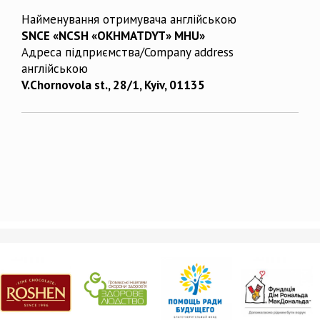
Найменування отримувача англійською
SNCE «NCSH «OKHMATDYT» MHU»
Адреса підприємства/Company address
англійською
V.Chornovola st., 28/1, Kyiv, 01135