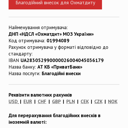
Благодійний внесок для Охматдиту
Найменування отримувача:
ДНП «НДСЛ «Охматдит» МОЗ України»
Код отримувача:
01994089
Рахунок отримувача у форматі відповідно до
стандарту:
IBAN
UA283052990000026004045036179
Назва банку:
АТ КБ «ПриватБанк»
Назва послуги:
Благодійні внески
Реквізити валютних рахунків
USD
|
EUR
|
CHF
|
GBP
|
PLN
|
CEK
|
CZK
|
NOK
Для перерахування благодійних внесків в
іноземній валюті: