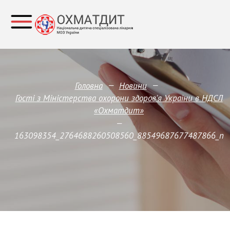
—
—
Головна
Новини
Гості з Міністерства охорони здоров'я України в НДСЛ
«Охматдит»
—
163098354_2764688260508560_88549687677487866_n