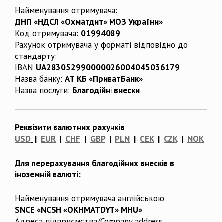
Найменування отримувача:
ДНП «НДСЛ «Охматдит» МОЗ України»
Код отримувача:
01994089
Рахунок отримувача у форматі відповідно до
стандарту:
IBAN
UA283052990000026004045036179
Назва банку:
АТ КБ «ПриватБанк»
Назва послуги:
Благодійні внески
Реквізити валютних рахунків
USD
|
EUR
|
CHF
|
GBP
|
PLN
|
CEK
|
CZK
|
NOK
Для перерахування благодійних внесків в
іноземній валюті:
Найменування отримувача англійською
SNCE «NCSH «OKHMATDYT» MHU»
Адреса підприємства/Company address