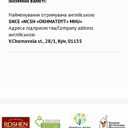
іноземній валюті:
Найменування отримувача англійською
SNCE «NCSH «OKHMATDYT» MHU»
Адреса підприємства/Company address
англійською
V.Chornovola st., 28/1, Kyiv, 01135