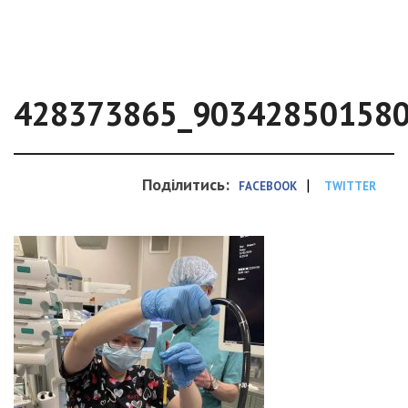
428373865_90342850158
Поділитись:
|
FACEBOOK
TWITTER