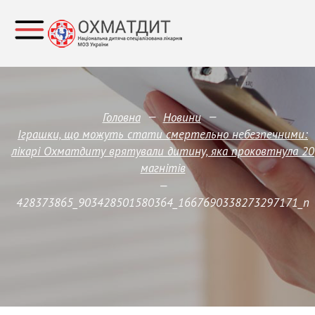
—
—
Головна
Новини
Іграшки, що можуть стати смертельно небезпечними:
лікарі Охматдиту врятували дитину, яка проковтнула 20
магнітів
—
428373865_903428501580364_1667690338273297171_n