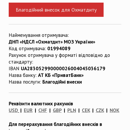
Благодійний внесок для Охматдиту
Найменування отримувача:
ДНП «НДСЛ «Охматдит» МОЗ України»
Код отримувача:
01994089
Рахунок отримувача у форматі відповідно до
стандарту:
IBAN
UA283052990000026004045036179
Назва банку:
АТ КБ «ПриватБанк»
Назва послуги:
Благодійні внески
Реквізити валютних рахунків
USD
|
EUR
|
CHF
|
GBP
|
PLN
|
CEK
|
CZK
|
NOK
Для перерахування благодійних внесків в