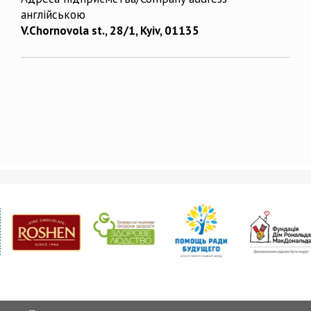
англійською
V.Chornovola st., 28/1, Kyiv, 01135