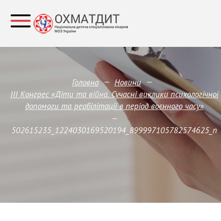
—
—
Головна
Новини
III Конгрес «Діти та війна. Сучасні виклики психологічної
допомоги та реабілітації в період воєнного часу»
—
502615235_1224030169520194_899997105782574625_n