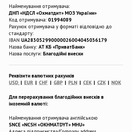
Найменування отримувача:
ДНП «НДСЛ «Охматдит» МОЗ України»
Код отримувача:
01994089
Рахунок отримувача у форматі відповідно до
стандарту:
IBAN
UA283052990000026004045036179
Назва банку:
АТ КБ «ПриватБанк»
Назва послуги:
Благодійні внески
Реквізити валютних рахунків
USD
|
EUR
|
CHF
|
GBP
|
PLN
|
CEK
|
CZK
|
NOK
Для перерахування благодійних внесків в
іноземній валюті:
Найменування отримувача англійською
SNCE «NCSH «OKHMATDYT» MHU»
Адреса підприємства/Company address