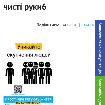
чисті руки6
Поділитись:
|
Записатися на консультацiю
FACEBOOK
TWITTER
Благодійна допомога!