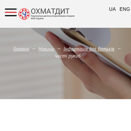
UA
ENG
—
—
—
Головна
Новини
Інформація для батьків
чисті руки6