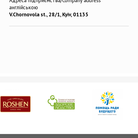
Адреса підприємства/Company address
англійською
V.Chornovola st., 28/1, Kyiv, 01135