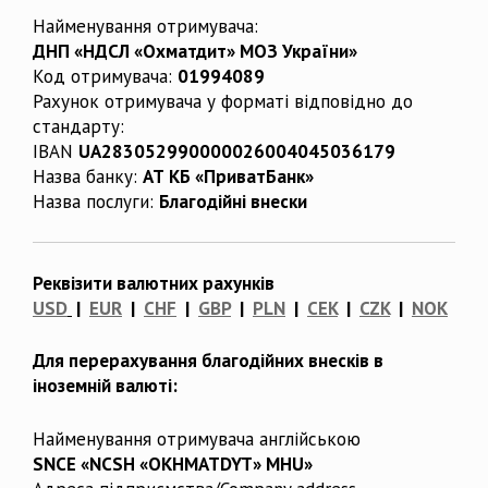
Найменування отримувача:
ДНП «НДСЛ «Охматдит» МОЗ України»
Код отримувача:
01994089
Рахунок отримувача у форматі відповідно до
стандарту:
IBAN
UA283052990000026004045036179
Назва банку:
АТ КБ «ПриватБанк»
Назва послуги:
Благодійні внески
Реквізити валютних рахунків
USD
|
EUR
|
CHF
|
GBP
|
PLN
|
CEK
|
CZK
|
NOK
Для перерахування благодійних внесків в
іноземній валюті:
Найменування отримувача англійською
SNCE «NCSH «OKHMATDYT» MHU»