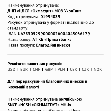
Найменування отримувача:
ДНП «НДСЛ «Охматдит» МОЗ України»
Код отримувача:
01994089
Рахунок отримувача у форматі відповідно до
стандарту:
IBAN
UA283052990000026004045036179
Назва банку:
АТ КБ «ПриватБанк»
Назва послуги:
Благодійні внески
Реквізити валютних рахунків
USD
|
EUR
|
CHF
|
GBP
|
PLN
|
CEK
|
CZK
|
NOK
Для перерахування благодійних внесків в
іноземній валюті:
Найменування отримувача англійською
SNCE «NCSH «OKHMATDYT» MHU»
Адреса підприємства/Company address