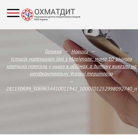
—
—
Головна
Новини
Історія маленького Іллі з Маріуполя: мама 10-річного
хлопчика померла у нього в обіймах, а дитину вивезли на
непідконтрольну Україні територію
—
281150699_3069654410011942_1000701252998092740_n