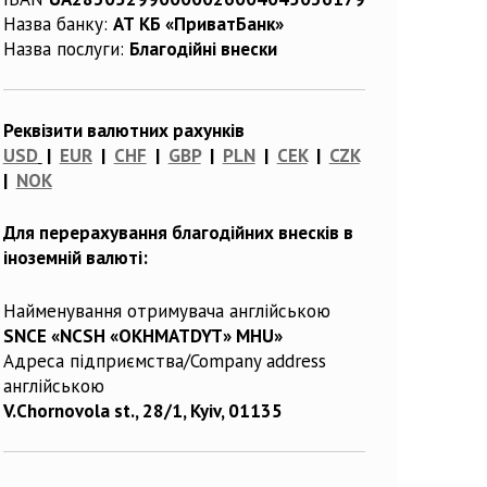
Назва банку:
АТ КБ «ПриватБанк»
Назва послуги:
Благодійні внески
Реквізити валютних рахунків
USD
|
EUR
|
CHF
|
GBP
|
PLN
|
CEK
|
CZK
|
NOK
Для перерахування благодійних внесків в
іноземній валюті:
Найменування отримувача англійською
SNCE «NCSH «OKHMATDYT» MHU»
Адреса підприємства/Company address
англійською
V.Chornovola st., 28/1, Kyiv, 01135