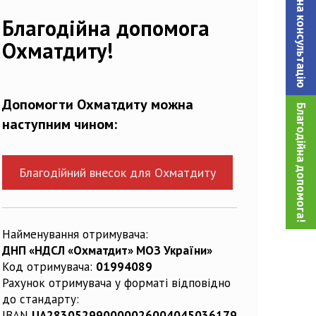
Записатися на консультацiю
Благодійна допомога
Охматдиту!
Допомогти Охматдиту можна
Благодійна допомога!
наступним чином:
Благодійний внесок для Охматдиту
Найменування отримувача:
ДНП «НДСЛ «Охматдит» МОЗ України»
Код отримувача:
01994089
Рахунок отримувача у форматі відповідно
до стандарту:
IBAN
UA283052990000026004045036179