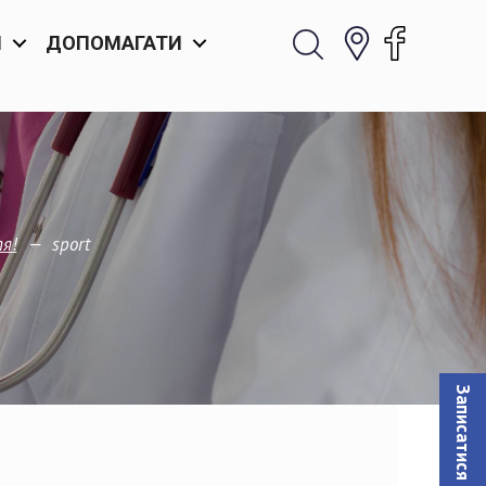
И
ДОПОМАГАТИ
—
sport
я!