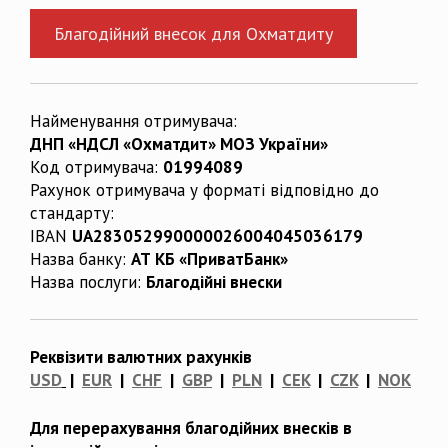
Благодійний внесок для Охматдиту
Найменування отримувача:
ДНП «НДСЛ «Охматдит» МОЗ України»
Код отримувача:
01994089
Рахунок отримувача у форматі відповідно до
стандарту:
IBAN
UA283052990000026004045036179
Назва банку:
АТ КБ «ПриватБанк»
Назва послуги:
Благодійні внески
Реквізити валютних рахунків
USD
|
EUR
|
CHF
|
GBP
|
PLN
|
CEK
|
CZK
|
NOK
Для перерахування благодійних внесків в