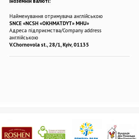
іноземній валюті:
Найменування отримувача англійською
SNCE «NCSH «OKHMATDYT» MHU»
Адреса підприємства/Company address
англійською
V.Chornovola st., 28/1, Kyiv, 01135