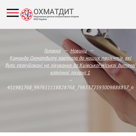
—
—
Головна
Новини
Команда Охматдиту завітала до наших пацієнтів, які
були евакуйовані на лікування до Київської міської дитячої
клінічної лікарні 1
—
451981768_997611118828768_7983372593009888857_n